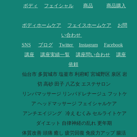
ボディ
フェイシャル
商品
商品購入
ボディホームケア
フェイスホームケア
お問
い合わせ
SNS
ブログ
Twitter
Instagram
Facebook
講座
講座実績一覧
講座問い合わせ
講座
依頼
仙台市 多賀城市 塩釜市 利府町 宮城野区 泉区 岩
切 高砂 田子 八乙女 エステサロン
リンパマッサージ リンパドレナージュ フットケ
ア ヘッドマッサージ フェイシャルケア
アンチエイジング 冷え むくみ セルライトケア
ダイエット 自律神経の乱れ 更年期
体質改善 頭痛 癒し 疲労回復 免疫力アップ 腸活