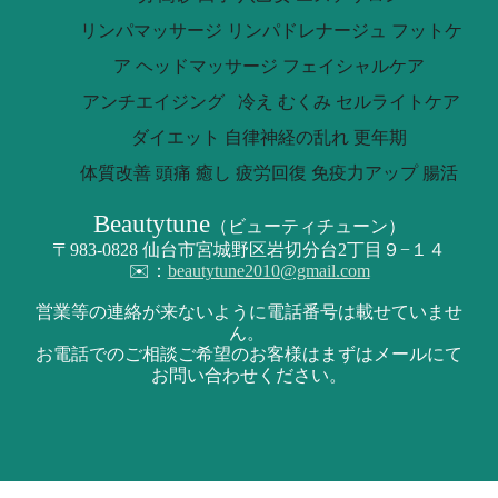
リンパマッサージ リンパドレナージュ フットケ
ア ヘッドマッサージ フェイシャルケア
アンチエイジング 冷え むくみ セルライトケア
ダイエット 自律神経の乱れ 更年期
体質改善 頭痛 癒し 疲労回復 免疫力アップ 腸活
Beautytune
（
ビューティチューン）
〒
983-0828
仙台市宮城野区岩切分台2丁目９−１４
✉️：
beautytune2010@gmail.com
営業等の連絡が来ないように電話番号は載せていませ
ん。
お電話でのご相談ご希望のお客様はまずはメールにて
お問い合わせください。