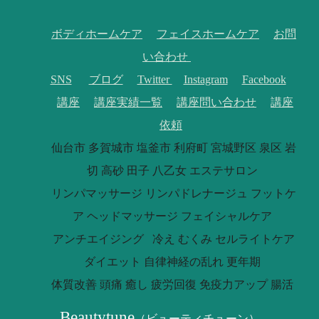
ボディホームケア
フェイスホームケア
お問
い合わせ
SNS
ブログ
Twitter
Instagram
Facebook
講座
講座実績一覧
講座問い合わせ
講座
依頼
仙台市 多賀城市 塩釜市 利府町 宮城野区 泉区 岩
切 高砂 田子 八乙女 エステサロン
リンパマッサージ リンパドレナージュ フットケ
ア ヘッドマッサージ フェイシャルケア
アンチエイジング 冷え むくみ セルライトケア
ダイエット 自律神経の乱れ 更年期
体質改善 頭痛 癒し 疲労回復 免疫力アップ 腸活
Beautytune
（
ビューティチューン）